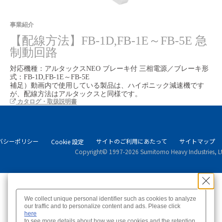
Video
事業紹介
【配線方法】FB-1D,FB-1E～FB-5E 急
制動回路
対応機種：アルタックスNEO ブレーキ付 三相電源／ブレーキ形
式：FB-1D,FB-1E～FB-5E

補足）動画内で使用している製品は、ハイポニック減速機です
が、配線方法はアルタックスと同様です。
カタログ・取扱説明書
バシーポリシー
サイトのご利用にあたって
サイトマップ
Cookie 設定
Copyright© 1997-2026 Sumitomo Heavy Industries, Ltd.
We collect unique personal identifier such as cookies to analyze
here
to see more details about how we use cookies and the retention