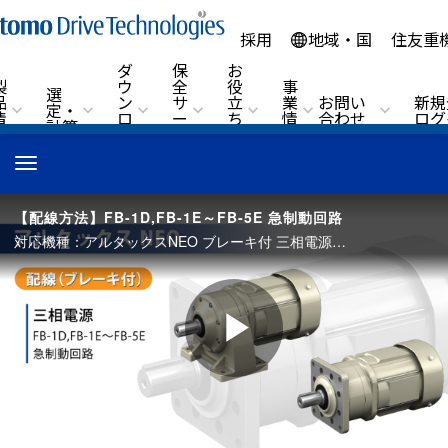
採用
地域・国
住友重
ダ
保
お
製
ウ
全
役
事
選
品
ン
サ
立
業
お問い
新規
定・
情
ロ
ー
ち
情
合わせ
ログ
計算
報
ー
ビ
情
報
ド
ス
報
ナビゲーションをトグルする
【配線方法】FB-1D,FB-1E～FB-5E 急制動回路
対応機種：アルタックスNEO ブレーキ付 三相電源／ブレーキ形式：FB-1D,FB-1E～FB-5E 補足）動画内で使用している製品は、ハイポニック減速機ですが、配線方法はアルタックスと同様です。
Play