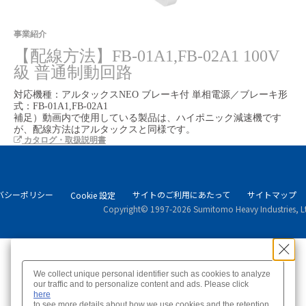
Video
事業紹介
【配線方法】FB-01A1,FB-02A1 100V
級 普通制動回路
対応機種：アルタックスNEO ブレーキ付 単相電源／ブレーキ形
式：FB-01A1,FB-02A1

補足）動画内で使用している製品は、ハイポニック減速機です
が、配線方法はアルタックスと同様です。
カタログ・取扱説明書
バシーポリシー
サイトのご利用にあたって
サイトマップ
Cookie 設定
Copyright© 1997-2026 Sumitomo Heavy Industries, Ltd.
We collect unique personal identifier such as cookies to analyze
here
to see more details about how we use cookies and the retention