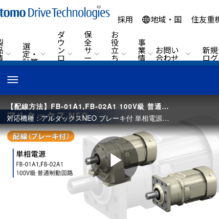
採用
地域・国
住友重
ダ
保
お
製
ウ
全
役
事
選
品
ン
サ
立
業
お問い
新規
定・
情
ロ
ー
ち
情
合わせ
ログ
計算
報
ー
ビ
情
報
ド
ス
報
ナビゲーションをトグルする
【配線方法】FB-01A1,FB-02A1 100V級 普通制動回路
対応機種：アルタックスNEO ブレーキ付 単相電源／ブレーキ形式：FB-01A1,FB-02A1 補足）動画内で使用している製品は、ハイポニック減速機ですが、配線方法はアルタックスと同様です。
Play