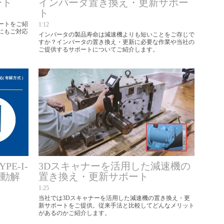
ート
インバータ置き換え・更新サポー
ト
ートをご紹
1:12
にもご対応
インバータの製品寿命は減速機よりも短いことをご存じで
すか？インバータの置き換え・更新に必要な作業や当社の
ご提供するサポートについてご紹介します。
E-I-
3Dスキャナーを活用した減速機の
振動解
置き換え・更新サポート
1:25
当社では3Dスキャナーを活用した減速機の置き換え・更
新サポートをご提供。従来手法と比較してどんなメリット
があるのかご紹介します。