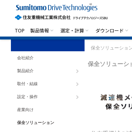
住
友
重
機
械
工
業
株
式
TOP
製品情報
選定・計算
ダウンロード
会
社
ド
ラ
イ
保全ソリューショ
ブ
テ
ク
会社紹介
ノ
ロ
保全ソリューシ
ジ
ー
ズ
製品紹介
S
B
U
取付・結線
設定・操作
産業向け
保全ソリューション