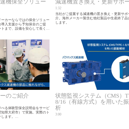
速機保全ソリュー
減速機置き換え・更新サポ
1:32
当社がご提案する減速機の置き換え・更新サポ
介。海外メーカー製含む他社製品や生産終了品
メーカーならではの保全ソリュー
します。
の導入支援から予知保全のご提
ートまで、設備を安心して長くお
ューションをご提案します。
ーのご紹介
状態監視システム（CMS）TYP
8/16（有線方式）を用いた
析
学べる体験型保全説明会をサービ
愛知県大府市）で実施。実際のト
3:00
します。

て、カリキュラムは変更する場合