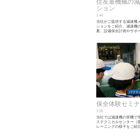
住友重機械の減
ション
1:44
当社がご提供する減速機
ションをご紹介。減速機
案、設備保全計画やサポ
使いいただくためのソリ
保全体験セミナ
3:20
当社では減速機の実機で
ステクニカルセンター（
レーニングの様子をご紹介
※お客様のご要望に応じ
があります。